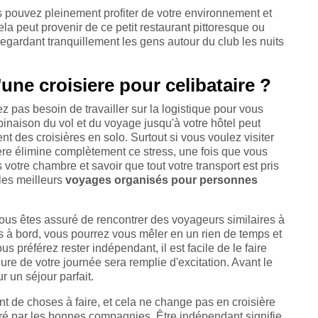
s pouvez pleinement profiter de votre environnement et
ela peut provenir de ce petit restaurant pittoresque ou
gardant tranquillement les gens autour du club les nuits
une croisiere pour celibataire ?
 pas besoin de travailler sur la logistique pour vous
binaison du vol et du voyage jusqu'à votre hôtel peut
nt des croisières en solo. Surtout si vous voulez visiter
ière élimine complètement ce stress, une fois que vous
votre chambre et savoir que tout votre transport est pris
les meilleurs
voyages organisés pour personnes
vous êtes assuré de rencontrer des voyageurs similaires à
tés à bord, vous pourrez vous mêler en un rien de temps et
 préférez rester indépendant, il est facile de le faire
ure de votre journée sera remplie d'excitation. Avant le
 un séjour parfait.
t de choses à faire, et cela ne change pas en croisière
ré par les bonnes compagnies. Être indépendant signifie