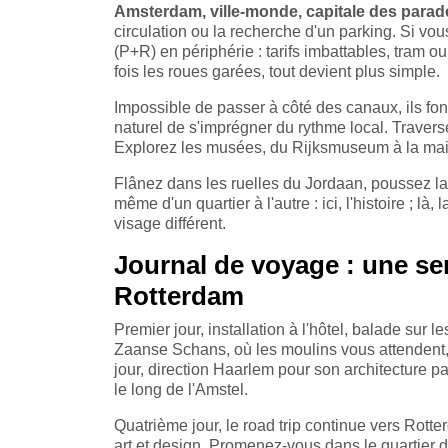
Amsterdam, ville-monde, capitale des para
circulation ou la recherche d'un parking. Si vo
(P+R) en périphérie : tarifs imbattables, tram 
fois les roues garées, tout devient plus simple.
Impossible de passer à côté des canaux, ils font
naturel de s'imprégner du rythme local. Travers
Explorez les musées, du Rijksmuseum à la mai
Flânez dans les ruelles du Jordaan, poussez la
même d'un quartier à l'autre : ici, l'histoire ; là,
visage différent.
Journal de voyage : une s
Rotterdam
Premier jour, installation à l'hôtel, balade sur
Zaanse Schans, où les moulins vous attendent, 
jour, direction Haarlem pour son architecture p
le long de l'Amstel.
Quatrième jour, le road trip continue vers Rotterd
art et design. Promenez-vous dans le quartier 