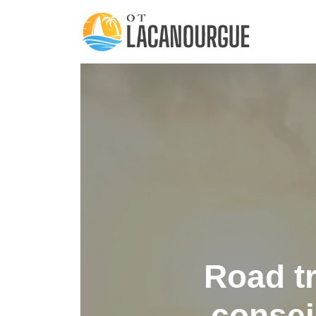
Road tr
consei