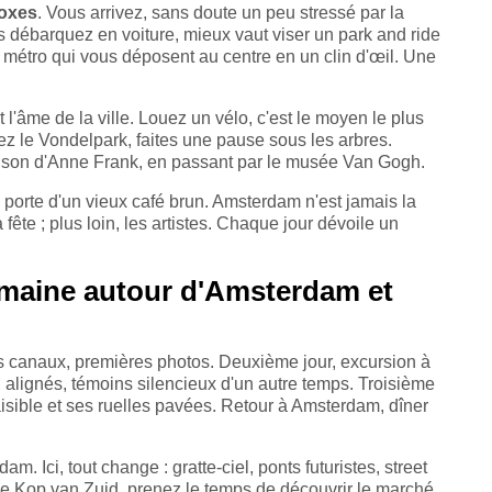
doxes
. Vous arrivez, sans doute un peu stressé par la
us débarquez en voiture, mieux vaut viser un park and ride
ou métro qui vous déposent au centre en un clin d'œil. Une
 l'âme de la ville. Louez un vélo, c'est le moyen le plus
ez le Vondelpark, faites une pause sous les arbres.
son d'Anne Frank, en passant par le musée Van Gogh.
 porte d'un vieux café brun. Amsterdam n'est jamais la
 la fête ; plus loin, les artistes. Chaque jour dévoile un
emaine autour d'Amsterdam et
 les canaux, premières photos. Deuxième jour, excursion à
alignés, témoins silencieux d'un autre temps. Troisième
aisible et ses ruelles pavées. Retour à Amsterdam, dîner
am. Ici, tout change : gratte-ciel, ponts futuristes, street
de Kop van Zuid, prenez le temps de découvrir le marché