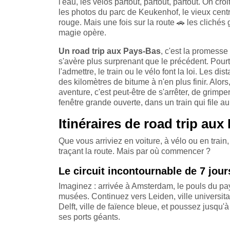
l'eau, les vélos partout, partout, partout. On cr
les photos du parc de Keukenhof, le vieux centr
rouge. Mais une fois sur la route
🚗
les clichés g
magie opère.
Un road trip aux Pays-Bas
, c'est la promess
s'avère plus surprenant que le précédent. Pourtant
l'admettre, le train ou le vélo font la loi. Les d
des kilomètres de bitume à n'en plus finir. Alors
aventure, c'est peut-être de s'arrêter, de grimper
fenêtre grande ouverte, dans un train qui file a
Itinéraires de road trip au
Que vous arriviez en voiture, à vélo ou en trai
traçant la route. Mais par où commencer ?
Le circuit incontournable de 7 jou
Imaginez : arrivée à Amsterdam, le pouls du pa
musées. Continuez vers Leiden, ville universita
Delft, ville de faïence bleue, et poussez jusqu'à
ses ports géants.