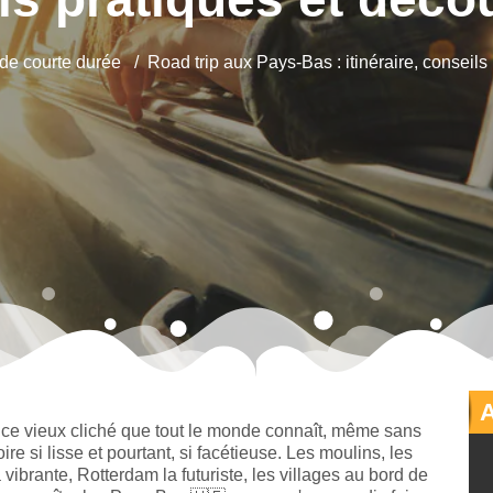
de courte durée
Road trip aux Pays-Bas : itinéraire, conseils
ce vieux cliché que tout le monde connaît, même sans
ire si lisse et pourtant, si facétieuse. Les moulins, les
ibrante, Rotterdam la futuriste, les villages au bord de