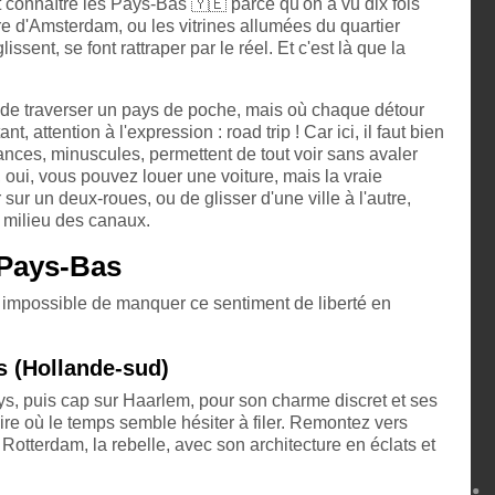
oit connaître les Pays-Bas
🇾🇪
parce qu'on a vu dix fois
e d'Amsterdam, ou les vitrines allumées du quartier
lissent, se font rattraper par le réel. Et c'est là que la
e de traverser un pays de poche, mais où chaque détour
, attention à l'expression : road trip ! Car ici, il faut bien
istances, minuscules, permettent de tout voir sans avaler
, oui, vous pouvez louer une voiture, mais la vraie
 sur un deux-roues, ou de glisser d'une ville à l'autre,
u milieu des canaux.
x Pays-Bas
n, impossible de manquer ce sentiment de liberté en
rs (Hollande-sud)
ys, puis cap sur Haarlem, pour son charme discret et ses
ire où le temps semble hésiter à filer. Remontez vers
 Rotterdam, la rebelle, avec son architecture en éclats et