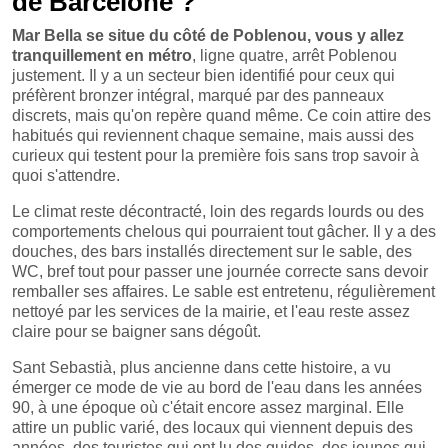
de Barcelone ?
Mar Bella se situe du côté de Poblenou, vous y allez
tranquillement en métro
, ligne quatre, arrêt Poblenou
justement. Il y a un secteur bien identifié pour ceux qui
préfèrent bronzer intégral, marqué par des panneaux
discrets, mais qu'on repère quand même. Ce coin attire des
habitués qui reviennent chaque semaine, mais aussi des
curieux qui testent pour la première fois sans trop savoir à
quoi s'attendre.
Le climat reste décontracté, loin des regards lourds ou des
comportements chelous qui pourraient tout gâcher. Il y a des
douches, des bars installés directement sur le sable, des
WC, bref tout pour passer une journée correcte sans devoir
remballer ses affaires. Le sable est entretenu, régulièrement
nettoyé par les services de la mairie, et l'eau reste assez
claire pour se baigner sans dégoût.
Sant Sebastià, plus ancienne dans cette histoire, a vu
émerger ce mode de vie au bord de l'eau dans les années
90, à une époque où c'était encore assez marginal. Elle
attire un public varié, des locaux qui viennent depuis des
années, des touristes qui ont lu des guides, des jeunes qui