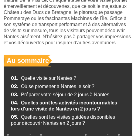
naturel de la France. Chaque étape de votre visite promet
émerveillement et découvertes, que ce soit le majestueux
Château des Ducs de Bretagne, le pittoresque passage
Pommeraye ou les fascinantes Machines de l'Île. Grâce à
son système de transport performant et à des alternatives
de visite sur mesure, tous les visiteurs peuvent découvrir
Nantes aisément. N'hésitez pas à partager vos impressions
et vos découvertes pour inspirer d'autres aventuriers.
Au sommaire
01.
Quelle visite sur Nantes ?
02.
Où se promener à Nantes le soir ?
03.
Préparer votre séjour de 2 jours à Nantes
04.
Quelles sont les activités incontournables
lors d'une visite de Nantes en 2 jours ?
05.
Quelles sont les visites guidées disponibles
pour découvrir Nantes en 2 jours ?